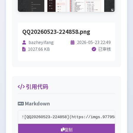
QQ20260523-224858.png
bazheyifang
2026-05-23 22:49
1027.66 KB
已审核
引用代码
Markdown
![QQ20260523-224858](https://imgs.977958.xyz/u
复制