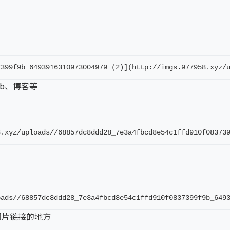
7399f9b_6493916310973004979 (2)](http://imgs.977958.xyz/
ub、博客等
8.xyz/uploads//68857dc8ddd28_7e3a4fbcd8e54c1ffd910f08373
oads//68857dc8ddd28_7e3a4fbcd8e54c1ffd910f0837399f9b_649
图片链接的地方