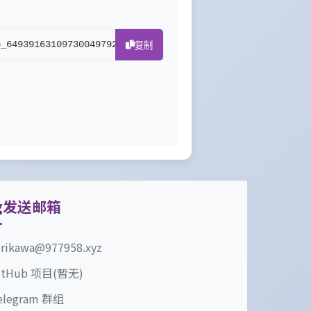
b_64939163109730049792.png[/img]
复制
g发送邮箱
erikawa@977958.xyz
itHub 项目(暂无)
elegram 群组