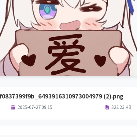
f0837399f9b_6493916310973004979 (2).png
2025-07-27 09:15
322.23 KB