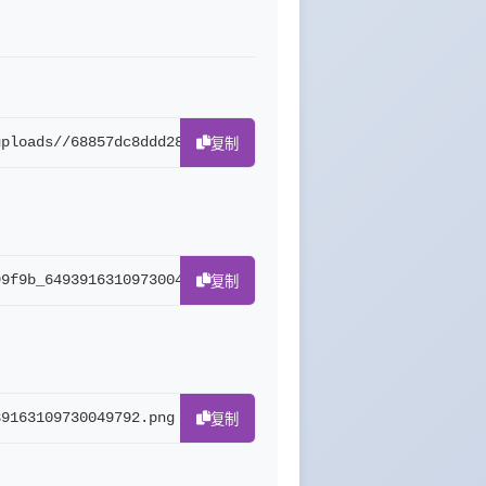
uploads//68857dc8ddd28_7e3a4fbcd8e54c1ffd910f0837399f9b_
复制
99f9b_64939163109730049792.png" alt="7e3a4fbcd8e54c1ffd9
复制
39163109730049792.png
复制