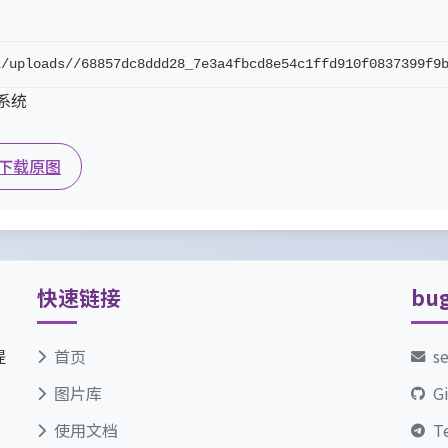
z/uploads//68857dc8ddd28_7e3a4fbcd8e54c1ffd910f0837399f9
坛系统
下载原图
快速链接
bu
提
首页
s
图片库
G
使用文档
T