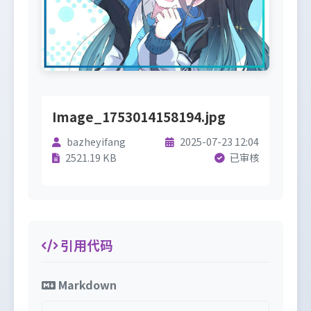
Image_1753014158194.jpg
bazheyifang
2025-07-23 12:04
2521.19 KB
已审核
引用代码
Markdown