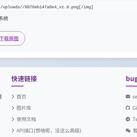
z/uploads//6870eb147a0e4_vz.9.png[/img]
坛系统
下载原图
快速链接
bu
提
首页
s
图片库
G
使用文档
T
API接口(想啥呢，没这么高级)
暂