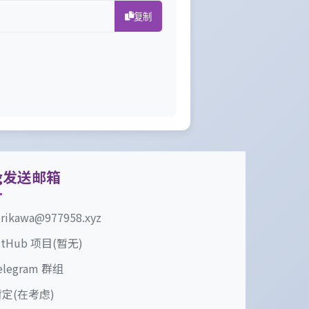
复制
g发送邮箱
erikawa@977958.xyz
itHub 项目(暂无)
elegram 群组
定(在考虑)