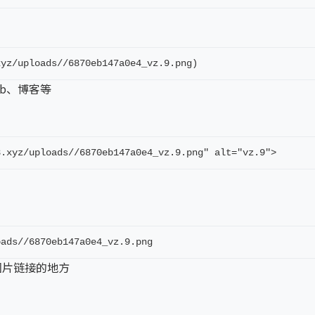
xyz/uploads//6870eb147a0e4_vz.9.png)
ub、博客等
8.xyz/uploads//6870eb147a0e4_vz.9.png" alt="vz.9">
oads//6870eb147a0e4_vz.9.png
图片链接的地方