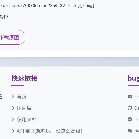
z/uploads//6870eafee2356_SV.9.png[/img]
坛系统
下载原图
快速链接
bu
提
首页
s
图片库
G
使用文档
T
API接口(想啥呢，没这么高级)
暂