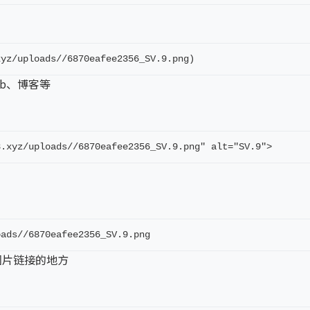
xyz/uploads//6870eafee2356_SV.9.png)
ub、博客等
8.xyz/uploads//6870eafee2356_SV.9.png" alt="SV.9">
oads//6870eafee2356_SV.9.png
图片链接的地方