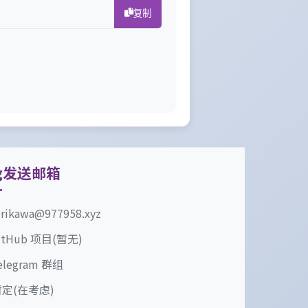
复制
g发送邮箱
erikawa@977958.xyz
itHub 项目(暂无)
elegram 群组
定(在考虑)