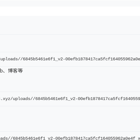
/uploads//6845b5461e6f1_v2-00efb1878417ca5fcf164055962a0
ub、博客等
8.xyz/uploads//6845b5461e6f1_v2-00efb1878417ca5fcf164055
oads//6845b5461e6f1_v2-00efb1878417ca5fcf164055962a0e4f_