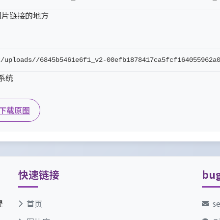
图片链接的地方
z/uploads//6845b5461e6f1_v2-00efb1878417ca5fcf164055962a
坛系统
下载原图
快速链接
bu
提
首页
s