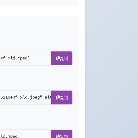
e4f_xld.jpeg)
复制
962a0e4f_xld.jpeg" alt="0">
复制
xld.jpeg
复制