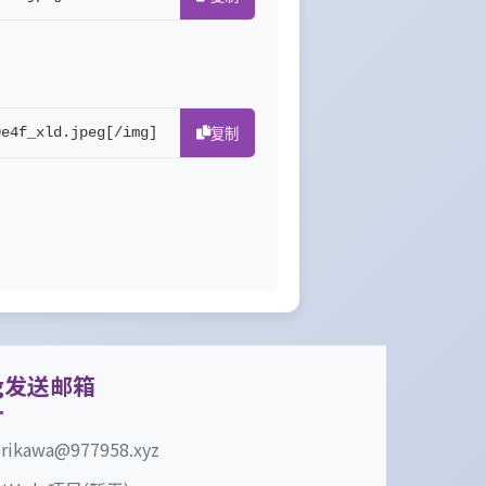
0e4f_xld.jpeg[/img]
复制
g发送邮箱
erikawa@977958.xyz